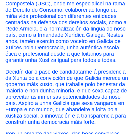
Compostela (USC), onde me especialicei na rama
de Dereito do Consumo, colaborei ao longo da
miña vida profesional con diferentes entidades
centradas na defensa dos dereitos sociais, como a
Rede Armela, e a normalización da lingua do noso
país, como a Irmandade Xurídica Galega. Nestes
anos, tamén exercín como voceiro en Galicia de
Xuíces pola Democracia, unha auténtica escola
ética e profesional desde a que loitamos para
garantir unha Xustiza igual para todos e todas.
Decidín dar o paso de candidatarme á presidencia
da Xunta pola convicción de que Galicia merece un
goberno máis xusto, que traballe polo benestar da
maioría e non dunha minoría, e que sexa capaz de
aproveitar as inmensas potencialidades do noso
país. Aspiro a unha Galicia que sexa vangarda en
Europa e no mundo, que abandeire a loita pola
xustiza social, a innovación e a transparencia para
construír unha democracia máis forte.
Son un amante das viaxes, das boas conversas