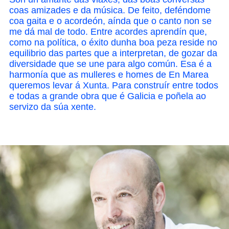
coas amizades e da música. De feito, deféndome
coa gaita e o acordeón, aínda que o canto non se
me dá mal de todo. Entre acordes aprendín que,
como na política, o éxito dunha boa peza reside no
equilibrio das partes que a interpretan, de gozar da
diversidade que se une para algo común. Esa é a
harmonía que as mulleres e homes de En Marea
queremos levar á Xunta. Para construír entre todos
e todas a grande obra que é Galicia e poñela ao
servizo da súa xente.