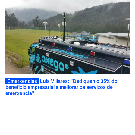
Emerxencias
Luís Villares: “Dediquen o 35% do
beneficio empresarial a mellorar os servizos de
emerxencia”