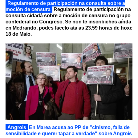
Regulamento de participación na consulta sobre a
moción de censura
Regulamento de participación na
consulta cidadá sobre a moción de censura no grupo
confederal no Congreso. Se non te inscribiches aínda
en Medrando, podes facelo ata as 23.59 horas de hoxe
18 de Maio.
Angrois
En Marea acusa ao PP de "cinismo, falla de
sensibilidade e querer tapar a verdade" sobre Angrois