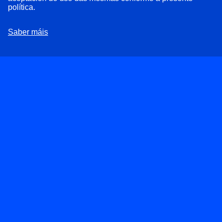
deputados de En Marea iniciarán unha ofensiva
política.
parlamentaria para alertar sobre a grave situación que
atravesa o automóbil en Galicia
Saber máis