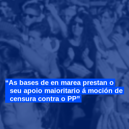
As bases de en marea prestan o
seu apoio maioritario á moción de
censura contra o PP