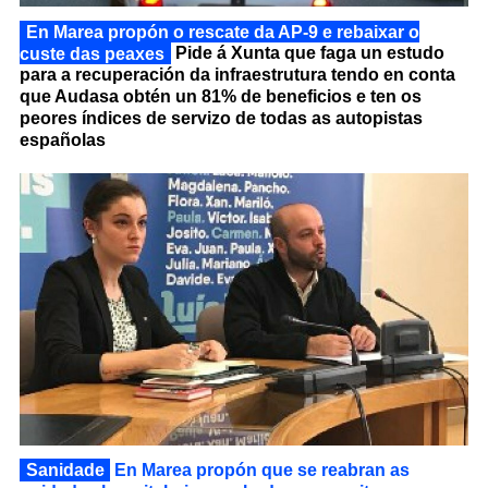
En Marea propón o rescate da AP-9 e rebaixar o
custe das peaxes
Pide á Xunta que faga un estudo
para a recuperación da infraestrutura tendo en conta
que Audasa obtén un 81% de beneficios e ten os
peores índices de servizo de todas as autopistas
españolas
Sanidade
En Marea propón que se reabran as