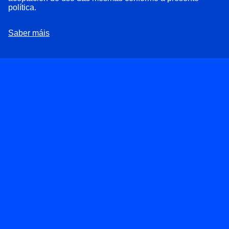
deputados de En Marea iniciarán unha ofensiva
política.
parlamentaria para alertar sobre a grave situación que
atravesa o automóbil en Galicia
Saber máis