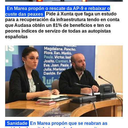
En Marea propón o rescate da AP-9 e rebaixar o
custe das peaxes
Pide á Xunta que faga un estudo
para a recuperación da infraestrutura tendo en conta
que Audasa obtén un 81% de beneficios e ten os
peores índices de servizo de todas as autopistas
españolas
Sanidade
En Marea propón que se reabran as