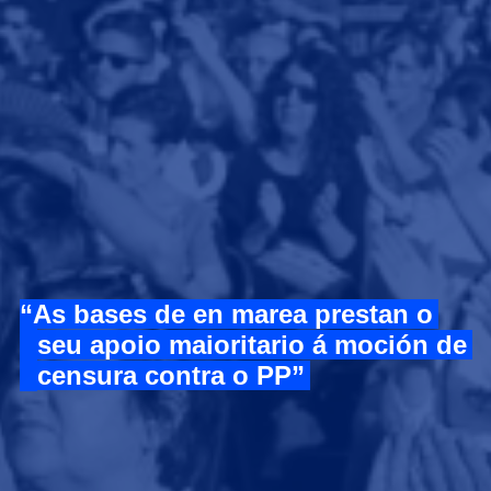
As bases de en marea prestan o
seu apoio maioritario á moción de
censura contra o PP