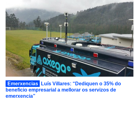
Emerxencias
Luís Villares: “Dediquen o 35% do
beneficio empresarial a mellorar os servizos de
emerxencia”