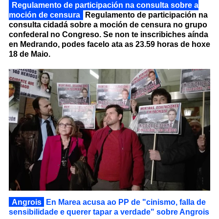
Regulamento de participación na consulta sobre a
moción de censura
Regulamento de participación na
consulta cidadá sobre a moción de censura no grupo
confederal no Congreso. Se non te inscribiches aínda
en Medrando, podes facelo ata as 23.59 horas de hoxe
18 de Maio.
Angrois
En Marea acusa ao PP de "cinismo, falla de
sensibilidade e querer tapar a verdade" sobre Angrois