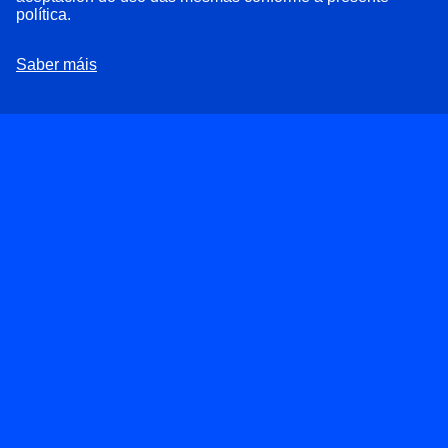
deputados de En Marea iniciarán unha ofensiva
política.
parlamentaria para alertar sobre a grave situación que
atravesa o automóbil en Galicia
Saber máis