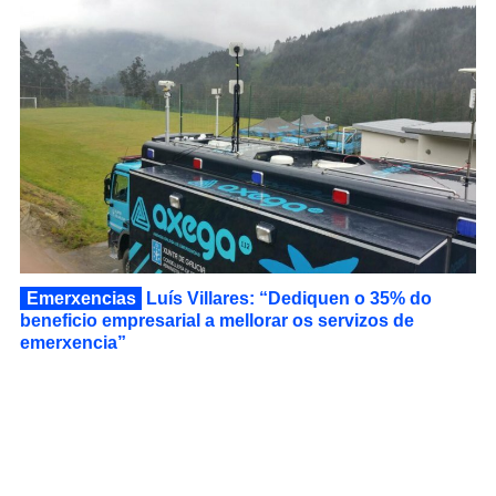
Emerxencias
Luís Villares: “Dediquen o 35% do
beneficio empresarial a mellorar os servizos de
emerxencia”