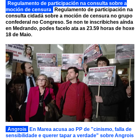
Regulamento de participación na consulta sobre a
moción de censura
Regulamento de participación na
consulta cidadá sobre a moción de censura no grupo
confederal no Congreso. Se non te inscribiches aínda
en Medrando, podes facelo ata as 23.59 horas de hoxe
18 de Maio.
Angrois
En Marea acusa ao PP de "cinismo, falla de
sensibilidade e querer tapar a verdade" sobre Angrois