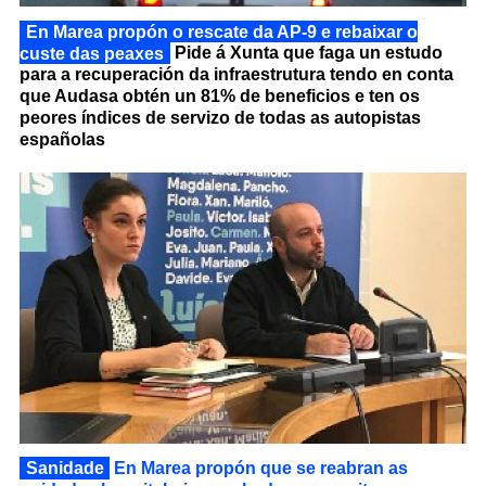
En Marea propón o rescate da AP-9 e rebaixar o
custe das peaxes
Pide á Xunta que faga un estudo
para a recuperación da infraestrutura tendo en conta
que Audasa obtén un 81% de beneficios e ten os
peores índices de servizo de todas as autopistas
españolas
Sanidade
En Marea propón que se reabran as