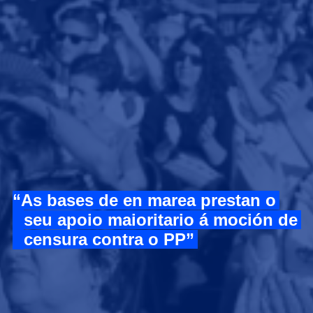
As bases de en marea prestan o
seu apoio maioritario á moción de
censura contra o PP